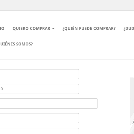
IO
QUIERO COMPRAR
¿QUIÉN PUEDE COMPRAR?
¿DUD
QUIÉNES SOMOS?
 l’experiència de navegació. Si continua navegant vol dir que accepta el se