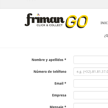
INIC
¿
Aquest lloc web fa ús de galetes per millorar
Nombre y apellidos
Número de teléfono
Email
Empresa
Mensaje