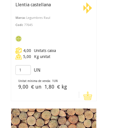
Llentia castellana
Marca:
Legumbres Raul
Codi:
77645
4,00
Unitats caixa
5,00
Kg unitat
UN
Unitat mínima de venda:
1
UN
9,00
€ un
1,80
€ kg