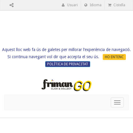
Usuari
Idioma
Cistella
Aquest lloc web fa ús de galetes per millorar l’experiència de navegació.
Si continua navegant vol dir que accepta el seu ús.
HO ENTENC
POLÍTICA DE PRIVACITAT
Toggle
navigati