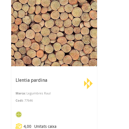
Llentia pardina
Marca:
Legumbres Raul
Codi:
77646
4,00
Unitats caixa