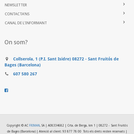
NEWSLETTER
CONTACTA'NS
CANAL DE L'INFORMANT
On som?
Collserola, 1 (P.I. Sant Isidre) 08272 - Sant Fruitós de
Bages (Barcelona)
607 580 267
..........
Copyright © AC
FRIMAN
, SA | A08334682 | Crta. de Berga, km 1 | 08272 - Sant Fruitós
de Bages (Barcelona) | Atenció al client: 93 877 78 00
Tots els drets resten reservats |