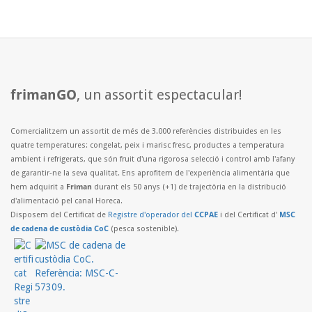
frimanGO
, un assortit espectacular!
Comercialitzem un assortit de més de 3.000 referències distribuides en les
quatre temperatures: congelat, peix i marisc fresc, productes a temperatura
ambient i refrigerats, que són fruit d'una rigorosa selecció i control amb l'afany
de garantir-ne la seva qualitat. Ens aprofitem de l'experiència alimentària que
hem adquirit a
Friman
durant els 50 anys (+1) de trajectòria en la distribució
d'alimentació pel canal Horeca.
Disposem del Certificat de
Registre d'operador del
CCPAE
i del Certificat d'
MSC
de cadena de custòdia CoC
(pesca sostenible).