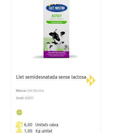
Llet semidesnatada sense lactosa
Marca:
Llet Nostra
Codi:
83851
6,00
Unitats caixa
1,00
Kg unitat