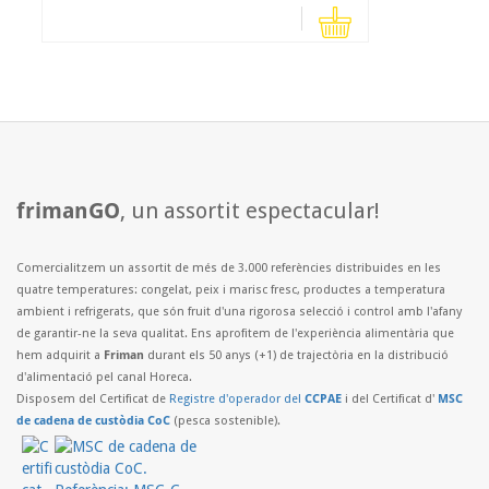
frimanGO
, un assortit espectacular!
Comercialitzem un assortit de més de 3.000 referències distribuides en les
quatre temperatures: congelat, peix i marisc fresc, productes a temperatura
ambient i refrigerats, que són fruit d'una rigorosa selecció i control amb l'afany
de garantir-ne la seva qualitat. Ens aprofitem de l'experiència alimentària que
hem adquirit a
Friman
durant els 50 anys (+1) de trajectòria en la distribució
d'alimentació pel canal Horeca.
Disposem del Certificat de
Registre d'operador del
CCPAE
i del Certificat d'
MSC
de cadena de custòdia CoC
(pesca sostenible).