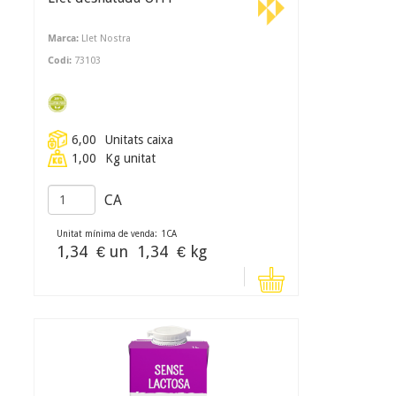
Marca:
Llet Nostra
Codi:
73103
6,00
Unitats caixa
1,00
Kg unitat
CA
Unitat mínima de venda:
1
CA
1,34
€ un
1,34
€ kg