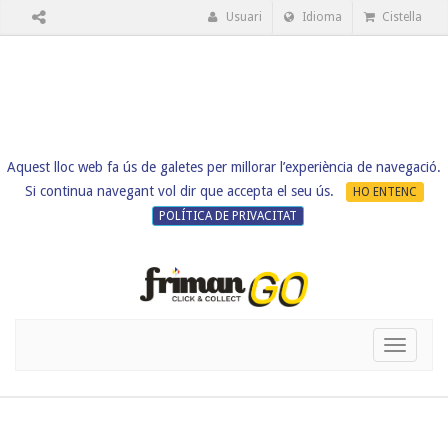
Usuari
Idioma
Cistella
Aquest lloc web fa ús de galetes per millorar l’experiència de navegació.
Si continua navegant vol dir que accepta el seu ús.
HO ENTENC
POLÍTICA DE PRIVACITAT
Toggle
navigati