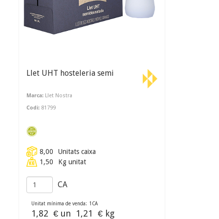
Llet UHT hosteleria semi
Marca:
Llet Nostra
Codi:
81799
8,00
Unitats caixa
1,50
Kg unitat
CA
Unitat mínima de venda:
1
CA
1,82
€ un
1,21
€ kg