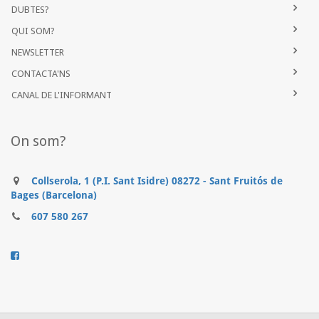
DUBTES?
QUI SOM?
NEWSLETTER
CONTACTA'NS
CANAL DE L'INFORMANT
On som?
Collserola, 1 (P.I. Sant Isidre) 08272 - Sant Fruitós de
Bages (Barcelona)
607 580 267
..........