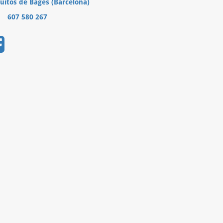
uitós de Bages (Barcelona)
607 580 267
.......