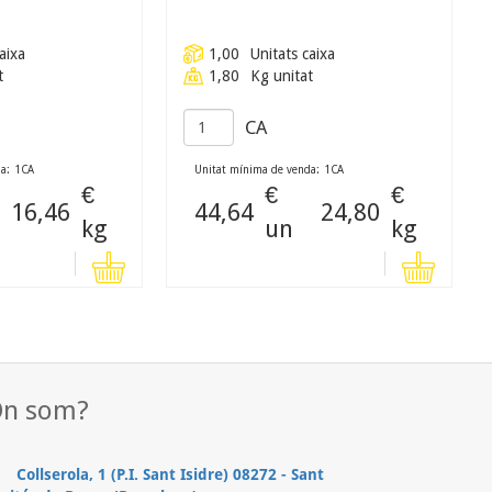
aixa
1,00
Unitats caixa
t
1,80
Kg unitat
CA
a:
1
CA
Unitat mínima de venda:
1
CA
€
€
€
16,46
44,64
24,80
kg
un
kg
n som?
Collserola, 1 (P.I. Sant Isidre) 08272 - Sant