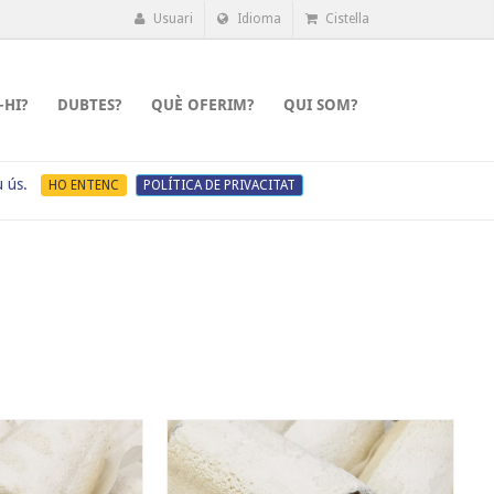
Usuari
Idioma
Cistella
-HI?
DUBTES?
QUÈ OFERIM?
QUI SOM?
u ús.
HO ENTENC
POLÍTICA DE PRIVACITAT