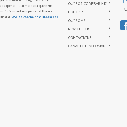
que són fruit d'una rigorosa selecció i
Fr
QUI POT COMPRAR-HI?
de l'experiència alimentària que hem
ibució d'alimentació pel canal Horeca.
DUBTES?
...
ificat d'
MSC de cadena de custòdia CoC
QUI SOM?
NEWSLETTER
CONTACTA'NS
CANAL DE L'INFORMANT