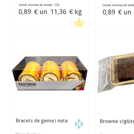
Unitat mínima de venda:
1
CA
Unitat mínima de vend
0,89
€ un
11,36
€ kg
0,89
€ un
Bracets de gema i nata
Brownie s/glút