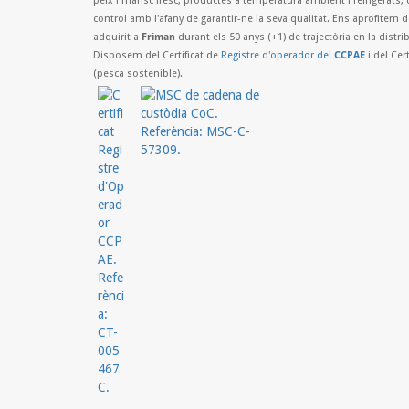
peix i marisc fresc, productes a temperatura ambient i refrigerats, 
control amb l'afany de garantir-ne la seva qualitat. Ens aprofitem 
adquirit a
Friman
durant els 50 anys (+1) de trajectòria en la distr
Disposem del Certificat de
Registre d'operador del
CCPAE
i del Cert
(pesca sostenible).