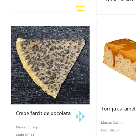
Torrija caramel
Crepe farcit de xocolata
Marca:
Galana
Marca:
Bocrep
Codi:
86234
Codi:
83414