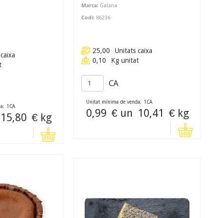
Marca:
Galana
Codi:
86236
25,00
Unitats caixa
 caixa
0,10
Kg unitat
t
CA
Unitat mínima de venda:
1
CA
a:
1
CA
0,99
€ un
10,41
€ kg
15,80
€ kg