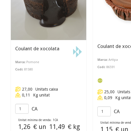
Coulant de xoc
Coulant de xocolata
Marca:
Arttpa
Marca:
Pomone
Codi:
86591
Codi:
81580
27,00
Unitats caixa
25,00
Unitats
0,11
Kg unitat
0,09
Kg unita
CA
CA
Unitat mínima de venda:
1
CA
Unitat mínima de vend
1,26
€ un
11,49
€ kg
1,15
€ un