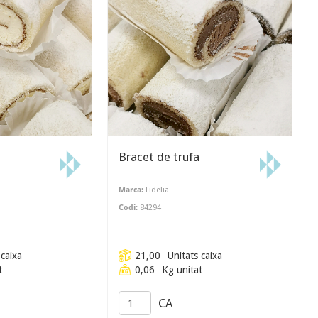
Bracet de trufa
Marca:
Fidelia
Codi:
84294
 caixa
21,00
Unitats caixa
t
0,06
Kg unitat
CA