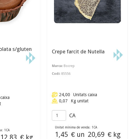
olata s/gluten
Crepe farcit de Nutella
Marca:
Bocrep
Codi:
85556
24,00
Unitats caixa
 caixa
0,07
Kg unitat
t
CA
Unitat mínima de venda:
1
CA
a:
1
CA
1,45
€ un
20,69
€ kg
12,83
€ kg