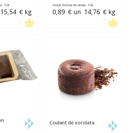
a:
1
CA
Unitat mínima de venda:
1
CA
15,54
€ kg
0,89
€ un
14,76
€ kg
en
Coulant de xocolata