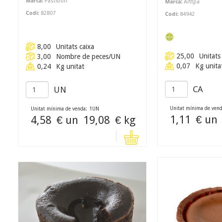
Marca:
Pastibon
Marca:
Arttpa
Codi:
82807
Codi:
84942
8,00
Unitats caixa
25,00
Unitats
3,00
Nombre de peces/UN
0,07
Kg unita
0,24
Kg unitat
CA
UN
Unitat mínima de vend
Unitat mínima de venda:
1
UN
1,11
€ un
4,58
€ un
19,08
€ kg