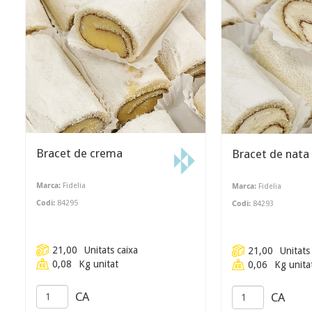
Bracet de crema
Bracet de nata
Marca:
Fidelia
Marca:
Fidelia
Codi:
84295
Codi:
84293
21,00
Unitats caixa
21,00
Unitats
0,08
Kg unitat
0,06
Kg unita
CA
CA