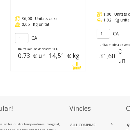
1,00
Unitats c
36,00
Unitats caixa
1,92
Kg unita
0,05
Kg unitat
CA
CA
Unitat mínima de vend
Unitat mínima de venda:
1
CA
€
0,73
€ un
14,51
€ kg
31,60
un
ular!
Vincles
O
es en les quatre temperatures: congelat,
VULL COMPRAR