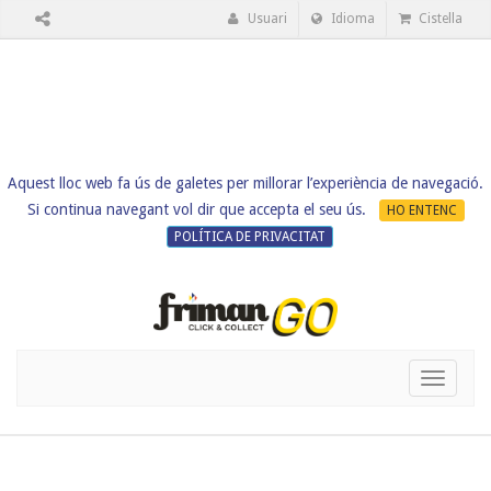
Usuari
Idioma
Cistella
Aquest lloc web fa ús de galetes per millorar l’experiència de navegació.
Si continua navegant vol dir que accepta el seu ús.
HO ENTENC
POLÍTICA DE PRIVACITAT
Toggle
navigati