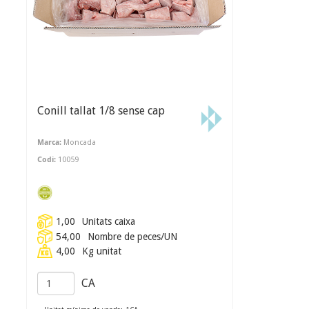
Conill tallat 1/8 sense cap
Marca:
Moncada
Codi:
10059
1,00
Unitats caixa
54,00
Nombre de peces/UN
4,00
Kg unitat
CA