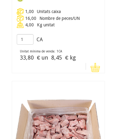
1,00
Unitats caixa
16,00
Nombre de peces/UN
4,00
Kg unitat
CA
Unitat mínima de venda:
1
CA
33,80
€ un
8,45
€ kg