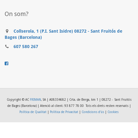
On som?
Collserola, 1 (P.I. Sant Isidre) 08272 - Sant Fruitós de
Bages (Barcelona)
607 580 267
..........
Copyright © AC
FRIMAN
, SA | A08334682 | Crta. de Berga, km 1 | 08272 - Sant Fruitós
de Bages (Barcelona) | Atenció al client: 93 877 78 00
Tots els drets resten reservats |
Política de Qualitat
|
Política de Privacitat
|
Condicions d'ús
|
Cookies