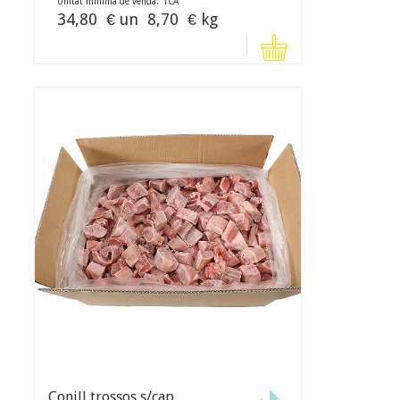
Unitat mínima de venda:
1
CA
34,80
€ un
8,70
€ kg
Conill trossos s/cap