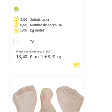
2,00
Unitats caixa
8,00
Nombre de peces/UN
5,00
Kg unitat
CA
Unitat mínima de venda:
1
CA
13,40
€ un
2,68
€ kg