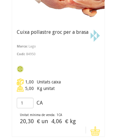
Cuixa pollastre groc per a brasa
Marca:
Lago
Codi:
84950
1,00
Unitats caixa
5,00
Kg unitat
CA
Unitat mínima de venda:
1
CA
20,30
€ un
4,06
€ kg