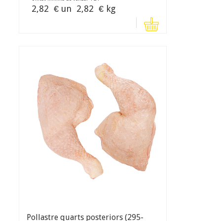
2,82
€ un
2,82
€ kg
Pollastre quarts posteriors (295-