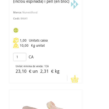
(inclou espinada) i pell (en bloc)
Marca:
Nunestfood
Codi:
84641
1,00
Unitats caixa
10,00
Kg unitat
CA
Unitat mínima de venda:
1
CA
23,10
€ un
2,31
€ kg