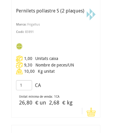
Pernilets pollastre S (2 plaques)
Marca:
Frigallus
Codi:
83891
1,00
Unitats caixa
9,30
Nombre de peces/UN
10,00
Kg unitat
CA
Unitat mínima de venda:
1
CA
26,80
€ un
2,68
€ kg