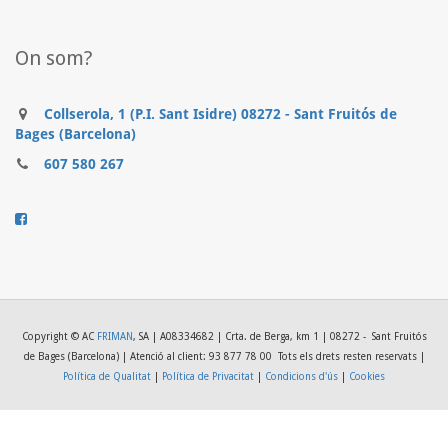
On som?
Collserola, 1 (P.I. Sant Isidre) 08272 - Sant Fruitós de
Bages (Barcelona)
607 580 267
..........
Copyright © AC
FRIMAN
, SA | A08334682 | Crta. de Berga, km 1 | 08272 - Sant Fruitós
de Bages (Barcelona) | Atenció al client: 93 877 78 00
Tots els drets resten reservats |
Política de Qualitat
|
Política de Privacitat
|
Condicions d'ús
|
Cookies