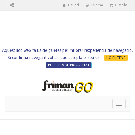
Usuari
Idioma
Cistella
Aquest lloc web fa ús de galetes per millorar l’experiència de navegació.
Si continua navegant vol dir que accepta el seu ús.
HO ENTENC
POLÍTICA DE PRIVACITAT
Toggle
navigati