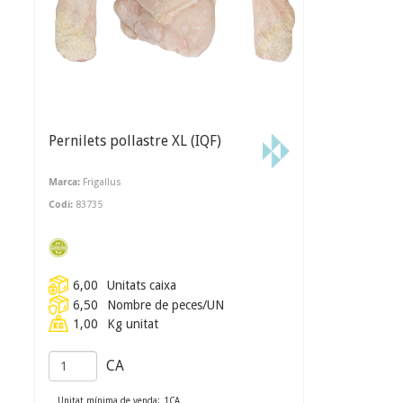
Pernilets pollastre XL (IQF)
Marca:
Frigallus
Codi:
83735
6,00
Unitats caixa
6,50
Nombre de peces/UN
1,00
Kg unitat
CA
Unitat mínima de venda:
1
CA