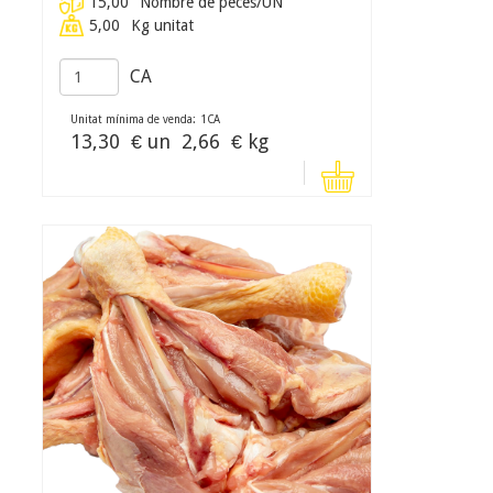
15,00
Nombre de peces/UN
5,00
Kg unitat
CA
Unitat mínima de venda:
1
CA
13,30
€ un
2,66
€ kg