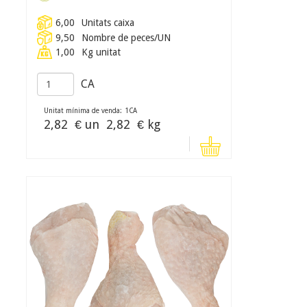
6,00
Unitats caixa
9,50
Nombre de peces/UN
1,00
Kg unitat
CA
Unitat mínima de venda:
1
CA
2,82
€ un
2,82
€ kg