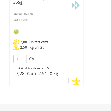
365g)
Marca:
Frigallus
Codi:
85398
2,00
Unitats caixa
2,50
Kg unitat
CA
Unitat mínima de venda:
1
CA
7,28
€ un
2,91
€ kg