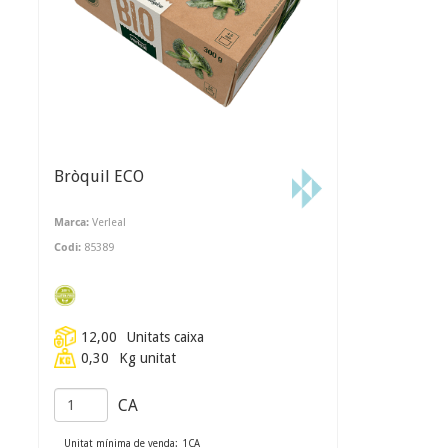
Bròquil ECO
Marca:
Verleal
Codi:
85389
12,00
Unitats caixa
0,30
Kg unitat
CA
Unitat mínima de venda:
1
CA