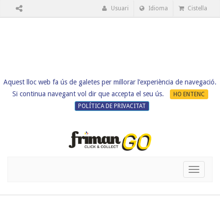
Usuari
Idioma
Cistella
Aquest lloc web fa ús de galetes per millorar l’experiència de navegació.
Si continua navegant vol dir que accepta el seu ús.
HO ENTENC
POLÍTICA DE PRIVACITAT
Toggle
navigati