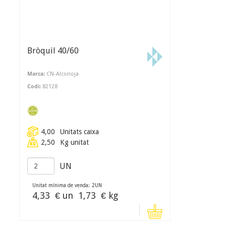
Bròquil 40/60
Marca:
CN-Alcorioja
Codi:
82128
4,00
Unitats caixa
2,50
Kg unitat
UN
Unitat mínima de venda:
2
UN
4,33
€ un
1,73
€ kg