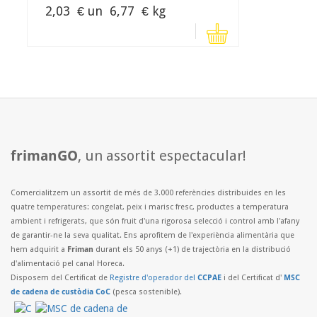
2,03
€ un
6,77
€ kg
frimanGO
, un assortit espectacular!
Comercialitzem un assortit de més de 3.000 referències distribuides en les
quatre temperatures: congelat, peix i marisc fresc, productes a temperatura
ambient i refrigerats, que són fruit d'una rigorosa selecció i control amb l'afany
de garantir-ne la seva qualitat. Ens aprofitem de l'experiència alimentària que
hem adquirit a
Friman
durant els 50 anys (+1) de trajectòria en la distribució
d'alimentació pel canal Horeca.
Disposem del Certificat de
Registre d'operador del
CCPAE
i del Certificat d'
MSC
de cadena de custòdia CoC
(pesca sostenible).