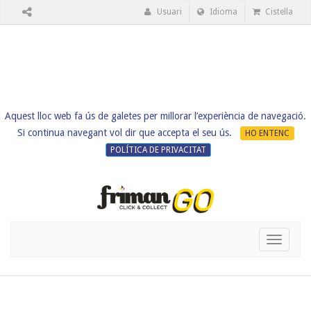
Usuari
Idioma
Cistella
Aquest lloc web fa ús de galetes per millorar l’experiència de navegació.
Si continua navegant vol dir que accepta el seu ús.
HO ENTENC
POLÍTICA DE PRIVACITAT
Toggle
navigati