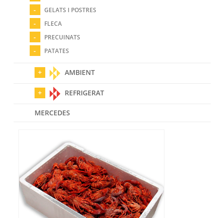
GELATS I POSTRES
FLECA
PRECUINATS
PATATES
AMBIENT
REFRIGERAT
MERCEDES