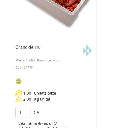
Cranc de riu
Marca:
Delfín Ultracongelados
Codi:
21776
1,00
Unitats caixa
2,00
Kg unitat
CA
Unitat mínima de venda:
1
CA