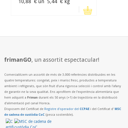
10,88
€ un
5,44
€ kg
frimanGO
, un assortit espectacular!
Comercialitzem un assortit de més de 3.000 referències distribuides en les
quatre temperatures: congelat, peix i marisc fresc, productes a temperatura
ambient i refrigerats, que són fruit d'una rigorosa selecció i control amb l'afany
de garantir-ne la seva qualitat. Ens aprofitem de l'experiència alimentària que
hem adquirit a
Friman
durant els 50 anys (+1) de trajectòria en la distribució
d'alimentació pel canal Horeca.
Disposem del Certificat de
Registre d'operador del
CCPAE
i del Certificat d'
MSC
de cadena de custòdia CoC
(pesca sostenible).