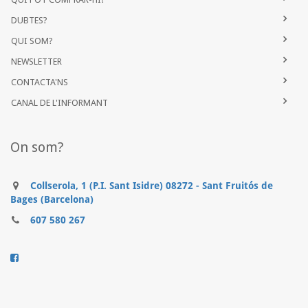
DUBTES?
QUI SOM?
NEWSLETTER
CONTACTA'NS
CANAL DE L'INFORMANT
On som?
Collserola, 1 (P.I. Sant Isidre) 08272 - Sant Fruitós de
Bages (Barcelona)
607 580 267
..........