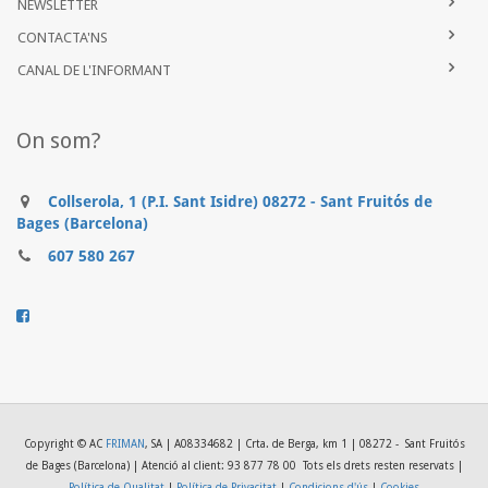
NEWSLETTER
CONTACTA'NS
CANAL DE L'INFORMANT
On som?
Collserola, 1 (P.I. Sant Isidre) 08272 - Sant Fruitós de
Bages (Barcelona)
607 580 267
..........
Copyright © AC
FRIMAN
, SA | A08334682 | Crta. de Berga, km 1 | 08272 - Sant Fruitós
de Bages (Barcelona) | Atenció al client: 93 877 78 00
Tots els drets resten reservats |
Política de Qualitat
|
Política de Privacitat
|
Condicions d'ús
|
Cookies