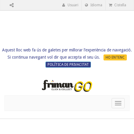
Usuari
Idioma
Cistella
Aquest lloc web fa ús de galetes per millorar l’experiència de navegació.
Si continua navegant vol dir que accepta el seu ús.
HO ENTENC
POLÍTICA DE PRIVACITAT
Toggle
navigati