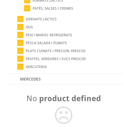
FORMATS LÀCTICS
PATÉS, SALSES I CREMES
DERIVATS LÀCTICS
OUS
PEIX I MARISC REFRIGERATS
PESCA SALADA I FUMATS
PLATS CUINATS I PRECUIN. FRESCOS
FRUITES, VERDURES I SUCS FRESCOS
XARCUTERIA
MERCEDES
No
product defined
☹