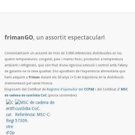
frimanGO
, un assortit espectacular!
Comercialitzem un assortit de més de 3.000 referències distribuides en les
quatre temperatures: congelat, peix i marisc fresc, productes a temperatura
ambient i refrigerats, que són fruit d'una rigorosa selecció i control amb l'afany
de garantir-ne la seva qualitat. Ens aprofitem de l'experiència alimentària que
hem adquirit a
Friman
durant els 50 anys (+1) de trajectòria en la distribució
d'alimentació pel canal Horeca.
Disposem del Certificat de
Registre d'operador del
CCPAE
i del Certificat d'
MSC
de cadena de custòdia CoC
(pesca sostenible).