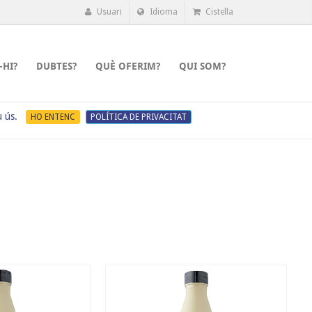
Usuari
Idioma
Cistella
-HI?
DUBTES?
QUÈ OFERIM?
QUI SOM?
u ús.
HO ENTENC
POLÍTICA DE PRIVACITAT