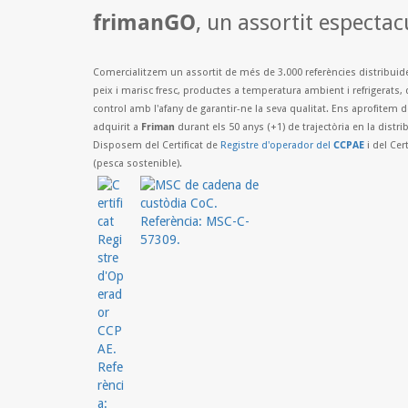
frimanGO
, un assortit espectac
Comercialitzem un assortit de més de 3.000 referències distribuid
peix i marisc fresc, productes a temperatura ambient i refrigerats, 
control amb l'afany de garantir-ne la seva qualitat. Ens aprofitem 
adquirit a
Friman
durant els 50 anys (+1) de trajectòria en la distr
Disposem del Certificat de
Registre d'operador del
CCPAE
i del Cert
(pesca sostenible).