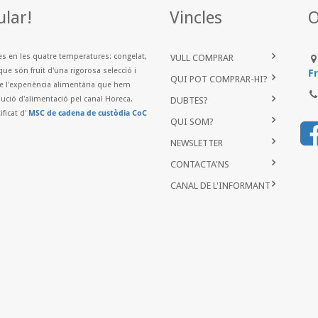
ular!
Vincles
O
es en les quatre temperatures: congelat,
VULL COMPRAR
que són fruit d'una rigorosa selecció i
Fr
QUI POT COMPRAR-HI?
de l'experiència alimentària que hem
ibució d'alimentació pel canal Horeca.
DUBTES?
...
ificat d'
MSC de cadena de custòdia CoC
QUI SOM?
NEWSLETTER
CONTACTA'NS
CANAL DE L'INFORMANT