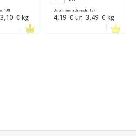
a:
1
UN
Unitat mínima de venda:
1
UN
3,10
€ kg
4,19
€ un
3,49
€ kg