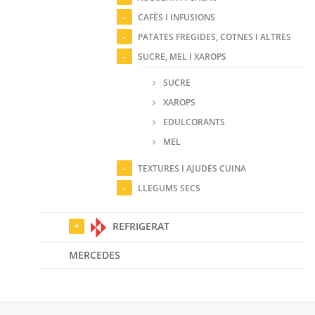
CAFÈS I INFUSIONS
PATATES FREGIDES, COTNES I ALTRES
SUCRE, MEL I XAROPS
SUCRE
XAROPS
EDULCORANTS
MEL
TEXTURES I AJUDES CUINA
LLEGUMS SECS
REFRIGERAT
MERCEDES