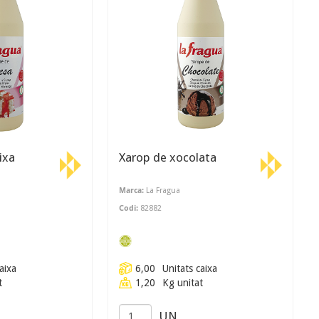
ixa
Xarop de xocolata
Marca:
La Fragua
Codi:
82882
aixa
6,00
Unitats caixa
t
1,20
Kg unitat
UN