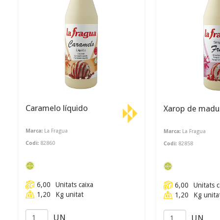
Caramelo líquido
Xarop de madu
Marca:
La Fragua
Marca:
La Fragua
Codi:
82860
Codi:
82858
6,00
Unitats caixa
6,00
Unitats c
1,20
Kg unitat
1,20
Kg unita
UN
UN