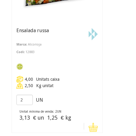
Ensalada russa
Marca:
Alcorioja
Codi:
12883
4,00
Unitats caixa
2,50
Kg unitat
UN
Unitat mínima de venda:
2
UN
3,13
€ un
1,25
€ kg