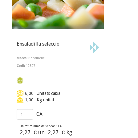
Ensaladilla selecció
Marca:
Bonduelle
Codi:
12807
6,00
Unitats caixa
1,00
Kg unitat
CA
Unitat mínima de venda:
1
CA
2,27
€ un
2,27
€ kg