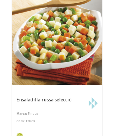
Ensaladilla russa selecció
Marca:
Findus
Codi:
12820