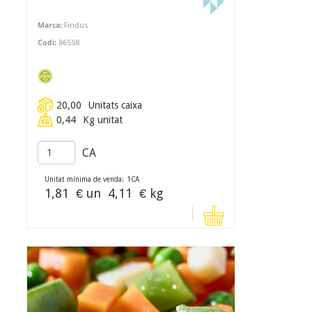
Marca:
Findus
Codi:
86558
20,00
Unitats caixa
0,44
Kg unitat
CA
Unitat mínima de venda:
1
CA
1,81
€ un
4,11
€ kg