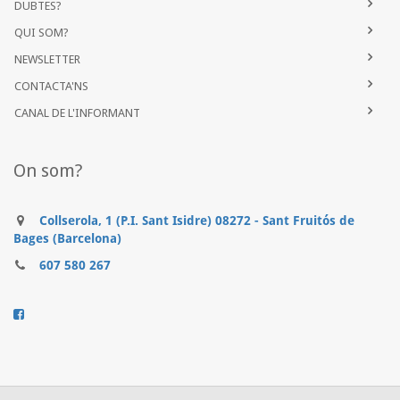
DUBTES?
QUI SOM?
NEWSLETTER
CONTACTA'NS
CANAL DE L'INFORMANT
On som?
Collserola, 1 (P.I. Sant Isidre) 08272 - Sant Fruitós de
Bages (Barcelona)
607 580 267
..........