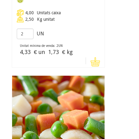
4,00
Unitats caixa
2,50
Kg unitat
UN
Unitat mínima de venda:
2
UN
4,33
€ un
1,73
€ kg