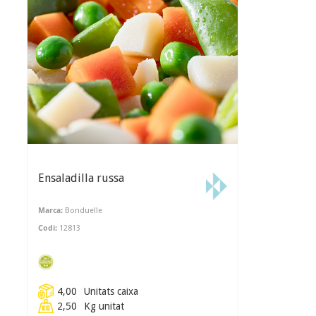
Ensaladilla russa
Marca:
Bonduelle
Codi:
12813
4,00
Unitats caixa
2,50
Kg unitat