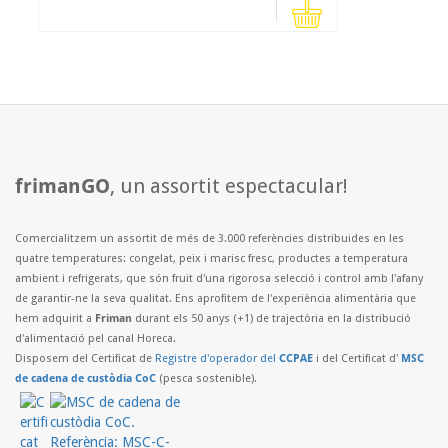
frimanGO
, un assortit espectacular!
Comercialitzem un assortit de més de 3.000 referències distribuides en les
quatre temperatures: congelat, peix i marisc fresc, productes a temperatura
ambient i refrigerats, que són fruit d'una rigorosa selecció i control amb l'afany
de garantir-ne la seva qualitat. Ens aprofitem de l'experiència alimentària que
hem adquirit a
Friman
durant els 50 anys (+1) de trajectòria en la distribució
d'alimentació pel canal Horeca.
Disposem del Certificat de
Registre d'operador del
CCPAE
i del Certificat d'
MSC
de cadena de custòdia CoC
(pesca sostenible).