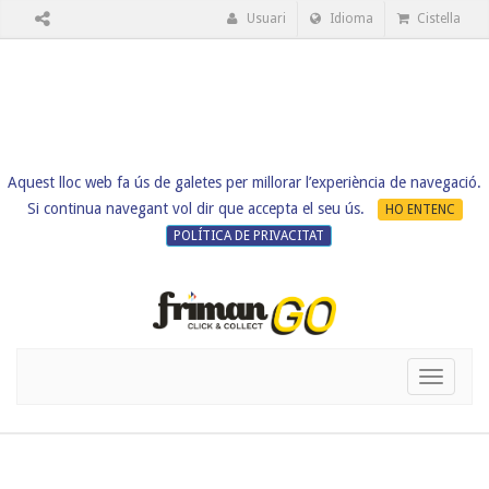
Usuari
Idioma
Cistella
Aquest lloc web fa ús de galetes per millorar l’experiència de navegació.
Si continua navegant vol dir que accepta el seu ús.
HO ENTENC
POLÍTICA DE PRIVACITAT
Toggle
navigati