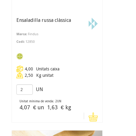
Ensaladilla russa clàssica
Marca:
Findus
Codi:
12850
4,00
Unitats caixa
2,50
Kg unitat
UN
Unitat mínima de venda:
2
UN
4,07
€ un
1,63
€ kg